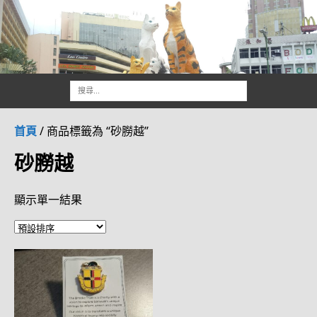
首頁
/ 商品標籤為 “砂朥越”
砂朥越
顯示單一結果