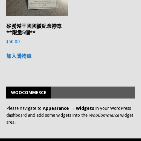
砂朥越王國國徽紀念襟章
**限量5個**
$
50.00
加入購物車
WOOCOMMERCE
Please navigate to
Appearance → Widgets
in your WordPress
dashboard and add some widgets into the
WooCommerce
widget
area.